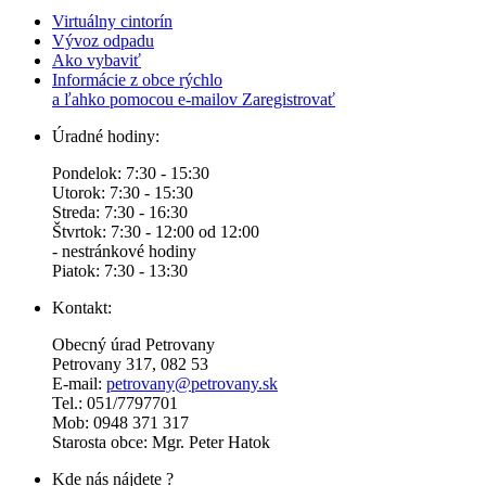
Virtuálny cintorín
Vývoz odpadu
Ako vybaviť
Informácie z obce rýchlo
a ľahko pomocou e-mailov
Zaregistrovať
Úradné hodiny:
Pondelok: 7:30 - 15:30
Utorok: 7:30 - 15:30
Streda: 7:30 - 16:30
Štvrtok: 7:30 - 12:00 od 12:00
- nestránkové hodiny
Piatok: 7:30 - 13:30
Kontakt:
Obecný úrad Petrovany
Petrovany 317, 082 53
E-mail:
petrovany@petrovany.sk
Tel.: 051/7797701
Mob: 0948 371 317
Starosta obce: Mgr. Peter Hatok
Kde nás nájdete ?