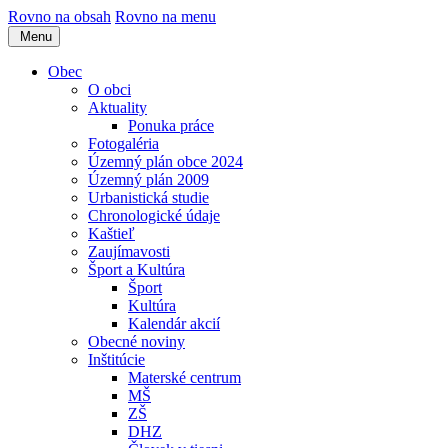
Rovno na obsah
Rovno na menu
Menu
Obec
O obci
Aktuality
Ponuka práce
Fotogaléria
Územný plán obce 2024
Územný plán 2009
Urbanistická studie
Chronologické údaje
Kaštieľ
Zaujímavosti
Šport a Kultúra
Šport
Kultúra
Kalendár akcií
Obecné noviny
Inštitúcie
Materské centrum
MŠ
ZŠ
DHZ