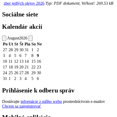
zber jedlých olejov 2026
Typ: PDF dokument, Veľkosť: 269.53 kB
Sociálne siete
Kalendár akcií
August
2026
Po
Ut
St
Št
Pia
So
Ne
27
28
29
30
31
1
2
3
4
5
6
7
8
9
10
11
12
13
14
15
16
17
18
19
20
21
22
23
24
25
26
27
28
29
30
31
1
2
3
4
5
6
Prihlásenie k odberu správ
Dostávajte
informácie z nášho webu
prostredníctvom e-mailov
Chcem sa zaregistrovať