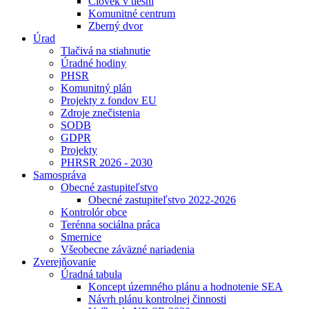
Človek v tiesni
Komunitné centrum
Zberný dvor
Úrad
Tlačivá na stiahnutie
Úradné hodiny
PHSR
Komunitný plán
Projekty z fondov EU
Zdroje znečistenia
SODB
GDPR
Projekty
PHRSR 2026 - 2030
Samospráva
Obecné zastupiteľstvo
Obecné zastupiteľstvo 2022-2026
Kontrolór obce
Terénna sociálna práca
Smernice
Všeobecne záväzné nariadenia
Zverejňovanie
Úradná tabula
Koncept územného plánu a hodnotenie SEA
Návrh plánu kontrolnej činnosti