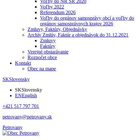
Voľby do NR SR 2020
Voľby 2022
Referendum 2026
Voľby do orgánov samosprávy obcí a voľby do
orgánov samosprávnych krajov 2026
Zmluvy, Faktúry, Objednávky
Archív Zmlúv, Faktúr a objednávok do 31.12.2021
Zmluvy
Faktúry
Verejné obstarávanie
Rozpočet obce
Kontakt
Obec na mape
SK
Slovensky
SK
Slovensky
EN
English
+421 517 797 701
petrovany@petrovany.sk
Petrovany