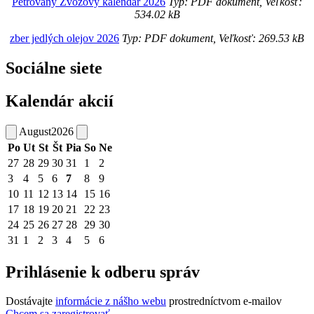
Petrovany Zvozový kalendár 2026
Typ: PDF dokument, Veľkosť:
534.02 kB
zber jedlých olejov 2026
Typ: PDF dokument, Veľkosť: 269.53 kB
Sociálne siete
Kalendár akcií
August
2026
Po
Ut
St
Št
Pia
So
Ne
27
28
29
30
31
1
2
3
4
5
6
7
8
9
10
11
12
13
14
15
16
17
18
19
20
21
22
23
24
25
26
27
28
29
30
31
1
2
3
4
5
6
Prihlásenie k odberu správ
Dostávajte
informácie z nášho webu
prostredníctvom e-mailov
Chcem sa zaregistrovať