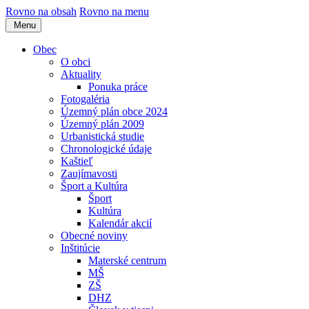
Rovno na obsah
Rovno na menu
Menu
Obec
O obci
Aktuality
Ponuka práce
Fotogaléria
Územný plán obce 2024
Územný plán 2009
Urbanistická studie
Chronologické údaje
Kaštieľ
Zaujímavosti
Šport a Kultúra
Šport
Kultúra
Kalendár akcií
Obecné noviny
Inštitúcie
Materské centrum
MŠ
ZŠ
DHZ