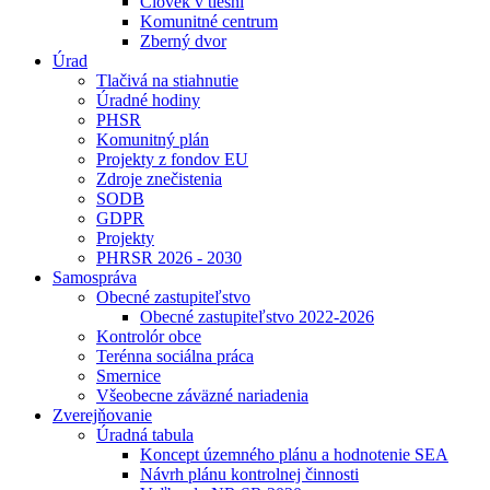
Človek v tiesni
Komunitné centrum
Zberný dvor
Úrad
Tlačivá na stiahnutie
Úradné hodiny
PHSR
Komunitný plán
Projekty z fondov EU
Zdroje znečistenia
SODB
GDPR
Projekty
PHRSR 2026 - 2030
Samospráva
Obecné zastupiteľstvo
Obecné zastupiteľstvo 2022-2026
Kontrolór obce
Terénna sociálna práca
Smernice
Všeobecne záväzné nariadenia
Zverejňovanie
Úradná tabula
Koncept územného plánu a hodnotenie SEA
Návrh plánu kontrolnej činnosti