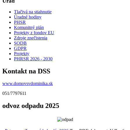
Úrad
Tlačivá na stiahnutie
Úradné hodiny
PHSR
Komunitný plán
Projekty z fondov EU
Zdroje znečistenia
SODB
GDPR
Projekty
PHRSR 2026 - 2030
Kontakt na DSS
www.domovsvdominika.sk
051/7797611
odvoz odpadu 2025