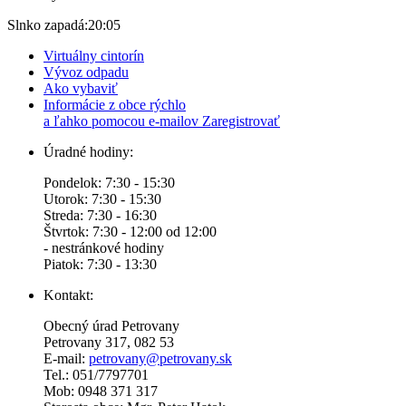
Slnko zapadá:
20:05
Virtuálny cintorín
Vývoz odpadu
Ako vybaviť
Informácie z obce rýchlo
a ľahko pomocou e-mailov
Zaregistrovať
Úradné hodiny:
Pondelok: 7:30 - 15:30
Utorok: 7:30 - 15:30
Streda: 7:30 - 16:30
Štvrtok: 7:30 - 12:00 od 12:00
- nestránkové hodiny
Piatok: 7:30 - 13:30
Kontakt:
Obecný úrad Petrovany
Petrovany 317, 082 53
E-mail:
petrovany@petrovany.sk
Tel.: 051/7797701
Mob: 0948 371 317