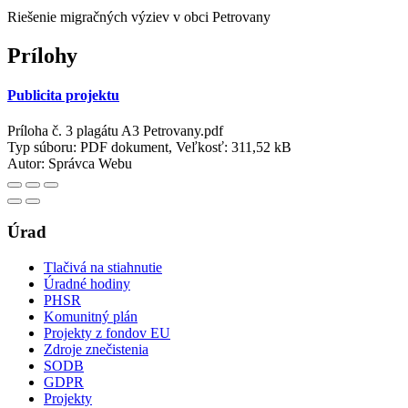
Riešenie migračných výziev v obci Petrovany
Prílohy
Publicita projektu
Príloha č. 3 plagátu A3 Petrovany.pdf
Typ súboru: PDF dokument, Veľkosť: 311,52 kB
Autor:
Správca Webu
Úrad
Tlačivá na stiahnutie
Úradné hodiny
PHSR
Komunitný plán
Projekty z fondov EU
Zdroje znečistenia
SODB
GDPR
Projekty