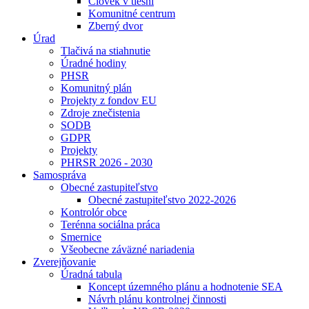
Človek v tiesni
Komunitné centrum
Zberný dvor
Úrad
Tlačivá na stiahnutie
Úradné hodiny
PHSR
Komunitný plán
Projekty z fondov EU
Zdroje znečistenia
SODB
GDPR
Projekty
PHRSR 2026 - 2030
Samospráva
Obecné zastupiteľstvo
Obecné zastupiteľstvo 2022-2026
Kontrolór obce
Terénna sociálna práca
Smernice
Všeobecne záväzné nariadenia
Zverejňovanie
Úradná tabula
Koncept územného plánu a hodnotenie SEA
Návrh plánu kontrolnej činnosti