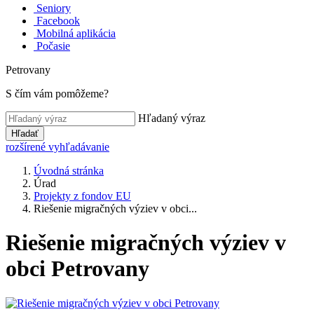
Seniory
Facebook
Mobilná aplikácia
Počasie
Petrovany
S čím vám pomôžeme?
Hľadaný výraz
Hľadať
rozšírené vyhľadávanie
Úvodná stránka
Úrad
Projekty z fondov EU
Riešenie migračných výziev v obci...
Riešenie migračných výziev v
obci Petrovany