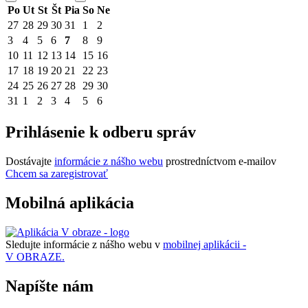
Po
Ut
St
Št
Pia
So
Ne
27
28
29
30
31
1
2
3
4
5
6
7
8
9
10
11
12
13
14
15
16
17
18
19
20
21
22
23
24
25
26
27
28
29
30
31
1
2
3
4
5
6
Prihlásenie k odberu správ
Dostávajte
informácie z nášho webu
prostredníctvom e-mailov
Chcem sa zaregistrovať
Mobilná aplikácia
Sledujte informácie z nášho webu v
mobilnej aplikácii -
V OBRAZE.
Napíšte nám