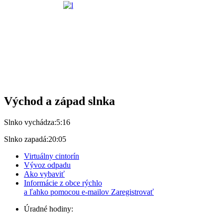
Východ a západ slnka
Slnko vychádza:
5:16
Slnko zapadá:
20:05
Virtuálny cintorín
Vývoz odpadu
Ako vybaviť
Informácie z obce rýchlo
a ľahko pomocou e-mailov
Zaregistrovať
Úradné hodiny: