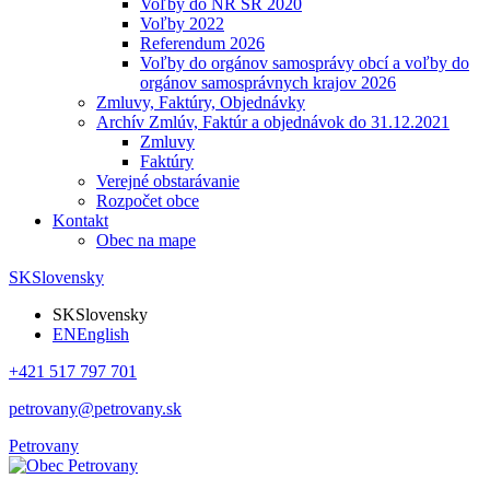
Voľby do NR SR 2020
Voľby 2022
Referendum 2026
Voľby do orgánov samosprávy obcí a voľby do
orgánov samosprávnych krajov 2026
Zmluvy, Faktúry, Objednávky
Archív Zmlúv, Faktúr a objednávok do 31.12.2021
Zmluvy
Faktúry
Verejné obstarávanie
Rozpočet obce
Kontakt
Obec na mape
SK
Slovensky
SK
Slovensky
EN
English
+421 517 797 701
petrovany@petrovany.sk
Petrovany