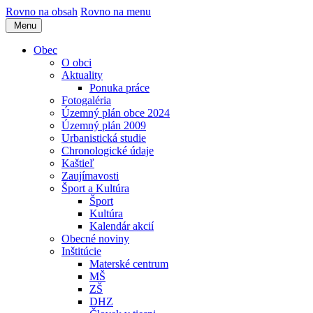
Rovno na obsah
Rovno na menu
Menu
Obec
O obci
Aktuality
Ponuka práce
Fotogaléria
Územný plán obce 2024
Územný plán 2009
Urbanistická studie
Chronologické údaje
Kaštieľ
Zaujímavosti
Šport a Kultúra
Šport
Kultúra
Kalendár akcií
Obecné noviny
Inštitúcie
Materské centrum
MŠ
ZŠ
DHZ