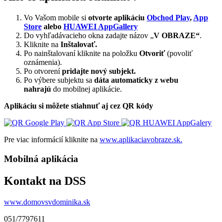
Vo Vašom mobile si
otvorte aplikáciu
Obchod Play
,
App
Store
alebo
HUAWEI AppGallery
Do vyhľadávacieho okna zadajte názov „
V OBRAZE“
.
Kliknite na
Inštalovať.
Po nainštalovaní kliknite na položku
Otvoriť
(povoliť
oznámenia).
Po otvorení
pridajte nový subjekt.
Po výbere subjektu sa
dáta automaticky z webu
nahrajú
do mobilnej aplikácie.
Aplikáciu si môžete stiahnuť aj cez QR kódy
Pre viac informácií kliknite na
www.aplikaciavobraze.sk.
Mobilná aplikácia
Kontakt na DSS
www.domovsvdominika.sk
051/7797611