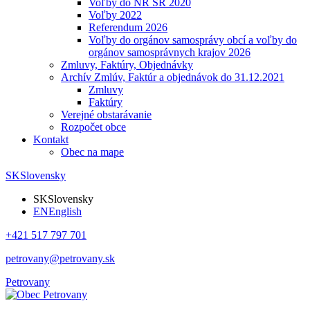
Voľby do NR SR 2020
Voľby 2022
Referendum 2026
Voľby do orgánov samosprávy obcí a voľby do
orgánov samosprávnych krajov 2026
Zmluvy, Faktúry, Objednávky
Archív Zmlúv, Faktúr a objednávok do 31.12.2021
Zmluvy
Faktúry
Verejné obstarávanie
Rozpočet obce
Kontakt
Obec na mape
SK
Slovensky
SK
Slovensky
EN
English
+421 517 797 701
petrovany@petrovany.sk
Petrovany