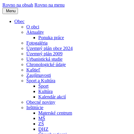
Rovno na obsah
Rovno na menu
Menu
Obec
O obci
Aktuality
Ponuka práce
Fotogaléria
Územný plán obce 2024
Územný plán 2009
Urbanistická studie
Chronologické údaje
Kaštieľ
Zaujímavosti
Šport a Kultúra
Šport
Kultúra
Kalendár akcií
Obecné noviny
Inštitúcie
Materské centrum
MŠ
ZŠ
DHZ