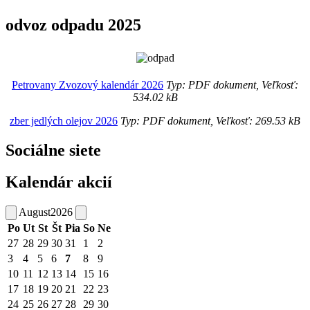
odvoz odpadu 2025
Petrovany Zvozový kalendár 2026
Typ: PDF dokument, Veľkosť:
534.02 kB
zber jedlých olejov 2026
Typ: PDF dokument, Veľkosť: 269.53 kB
Sociálne siete
Kalendár akcií
August
2026
Po
Ut
St
Št
Pia
So
Ne
27
28
29
30
31
1
2
3
4
5
6
7
8
9
10
11
12
13
14
15
16
17
18
19
20
21
22
23
24
25
26
27
28
29
30