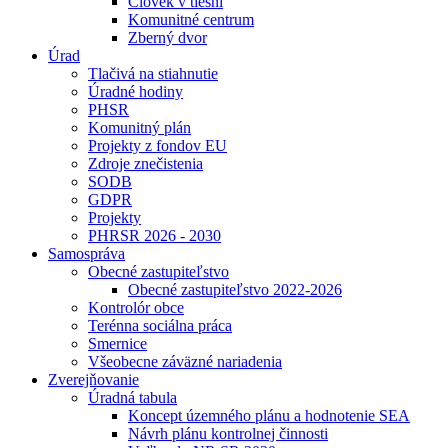
Človek v tiesni
Komunitné centrum
Zberný dvor
Úrad
Tlačivá na stiahnutie
Úradné hodiny
PHSR
Komunitný plán
Projekty z fondov EU
Zdroje znečistenia
SODB
GDPR
Projekty
PHRSR 2026 - 2030
Samospráva
Obecné zastupiteľstvo
Obecné zastupiteľstvo 2022-2026
Kontrolór obce
Terénna sociálna práca
Smernice
Všeobecne záväzné nariadenia
Zverejňovanie
Úradná tabula
Koncept územného plánu a hodnotenie SEA
Návrh plánu kontrolnej činnosti