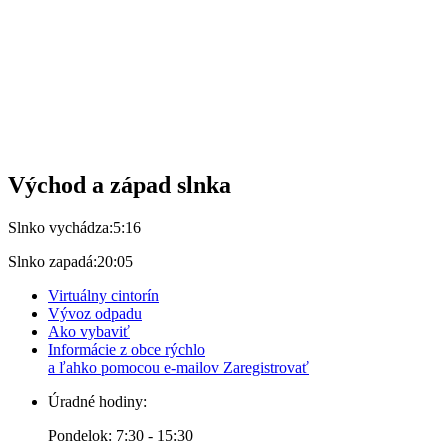
Východ a západ slnka
Slnko vychádza:
5:16
Slnko zapadá:
20:05
Virtuálny cintorín
Vývoz odpadu
Ako vybaviť
Informácie z obce rýchlo
a ľahko pomocou e-mailov
Zaregistrovať
Úradné hodiny:
Pondelok: 7:30 - 15:30