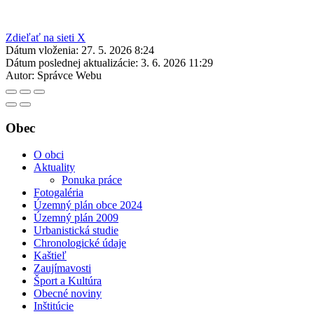
Zdieľať na sieti X
Dátum vloženia:
27. 5. 2026 8:24
Dátum poslednej aktualizácie:
3. 6. 2026 11:29
Autor:
Správce Webu
Obec
O obci
Aktuality
Ponuka práce
Fotogaléria
Územný plán obce 2024
Územný plán 2009
Urbanistická studie
Chronologické údaje
Kaštieľ
Zaujímavosti
Šport a Kultúra
Obecné noviny
Inštitúcie