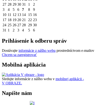
27
28
29
30
31
1
2
3
4
5
6
7
8
9
10
11
12
13
14
15
16
17
18
19
20
21
22
23
24
25
26
27
28
29
30
31
1
2
3
4
5
6
Prihlásenie k odberu správ
Dostávajte
informácie z nášho webu
prostredníctvom e-mailov
Chcem sa zaregistrovať
Mobilná aplikácia
Sledujte informácie z nášho webu v
mobilnej aplikácii -
V OBRAZE.
Napíšte nám