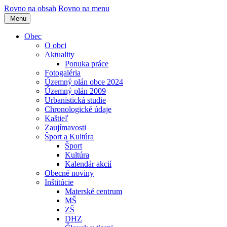
Rovno na obsah
Rovno na menu
Menu
Obec
O obci
Aktuality
Ponuka práce
Fotogaléria
Územný plán obce 2024
Územný plán 2009
Urbanistická studie
Chronologické údaje
Kaštieľ
Zaujímavosti
Šport a Kultúra
Šport
Kultúra
Kalendár akcií
Obecné noviny
Inštitúcie
Materské centrum
MŠ
ZŠ
DHZ