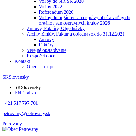
Voľby do NR SR 2020
Voľby 2022
Referendum 2026
Voľby do orgánov samosprávy obcí a voľby do
orgánov samosprávnych krajov 2026
Zmluvy, Faktúry, Objednávky
Archív Zmlúv, Faktúr a objednávok do 31.12.2021
Zmluvy
Faktúry
Verejné obstarávanie
Rozpočet obce
Kontakt
Obec na mape
SK
Slovensky
SK
Slovensky
EN
English
+421 517 797 701
petrovany@petrovany.sk
Petrovany