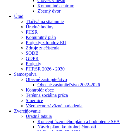
Človek v tiesni
Komunitné centrum
Zberný dvor
Úrad
Tlačivá na stiahnutie
Úradné hodiny
PHSR
Komunitný plán
Projekty z fondov EU
Zdroje znečistenia
SODB
GDPR
Projekty
PHRSR 2026 - 2030
Samospráva
Obecné zastupiteľstvo
Obecné zastupiteľstvo 2022-2026
Kontrolór obce
Terénna sociálna práca
Smernice
Všeobecne záväzné nariadenia
Zverejňovanie
Úradná tabula
Koncept územného plánu a hodnotenie SEA
Návrh plánu kontrolnej činnosti