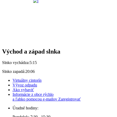
Východ a západ slnka
Slnko vychádza:
5:15
Slnko zapadá:
20:06
Virtuálny cintorín
Vývoz odpadu
Ako vybaviť
Informácie z obce rýchlo
a ľahko pomocou e-mailov
Zaregistrovať
Úradné hodiny:
Pondelok: 7:30 - 15:30