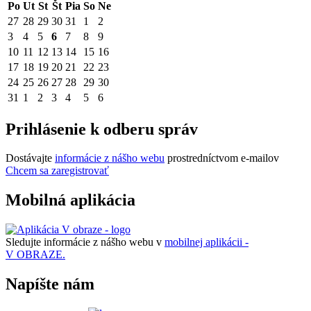
Po
Ut
St
Št
Pia
So
Ne
27
28
29
30
31
1
2
3
4
5
6
7
8
9
10
11
12
13
14
15
16
17
18
19
20
21
22
23
24
25
26
27
28
29
30
31
1
2
3
4
5
6
Prihlásenie k odberu správ
Dostávajte
informácie z nášho webu
prostredníctvom e-mailov
Chcem sa zaregistrovať
Mobilná aplikácia
Sledujte informácie z nášho webu v
mobilnej aplikácii -
V OBRAZE.
Napíšte nám