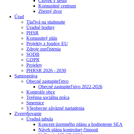
Človek v tiesni
Komunitné centrum
Zberný dvor
Úrad
Tlačivá na stiahnutie
Úradné hodiny
PHSR
Komunitný plán
Projekty z fondov EU
Zdroje znečistenia
SODB
GDPR
Projekty
PHRSR 2026 - 2030
Samospráva
Obecné zastupiteľstvo
Obecné zastupiteľstvo 2022-2026
Kontrolór obce
Terénna sociálna práca
Smernice
Všeobecne záväzné nariadenia
Zverejňovanie
Úradná tabula
Koncept územného plánu a hodnotenie SEA
Návrh plánu kontrolnej činnosti