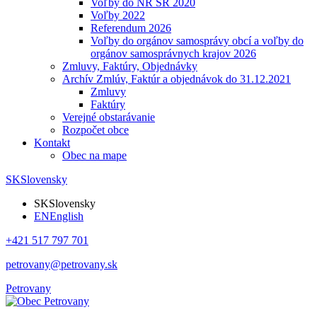
Voľby do NR SR 2020
Voľby 2022
Referendum 2026
Voľby do orgánov samosprávy obcí a voľby do
orgánov samosprávnych krajov 2026
Zmluvy, Faktúry, Objednávky
Archív Zmlúv, Faktúr a objednávok do 31.12.2021
Zmluvy
Faktúry
Verejné obstarávanie
Rozpočet obce
Kontakt
Obec na mape
SK
Slovensky
SK
Slovensky
EN
English
+421 517 797 701
petrovany@petrovany.sk
Petrovany