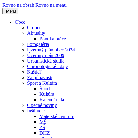
Rovno na obsah
Rovno na menu
Menu
Obec
O obci
Aktuality
Ponuka práce
Fotogaléria
Územný plán obce 2024
Územný plán 2009
Urbanistická studie
Chronologické údaje
Kaštieľ
Zaujímavosti
Šport a Kultúra
Šport
Kultúra
Kalendár akcií
Obecné noviny
Inštitúcie
Materské centrum
MŠ
ZŠ
DHZ