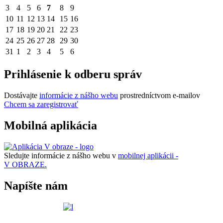
3
4
5
6
7
8
9
10
11
12
13
14
15
16
17
18
19
20
21
22
23
24
25
26
27
28
29
30
31
1
2
3
4
5
6
Prihlásenie k odberu správ
Dostávajte
informácie z nášho webu
prostredníctvom e-mailov
Chcem sa zaregistrovať
Mobilná aplikácia
Sledujte informácie z nášho webu v
mobilnej aplikácii -
V OBRAZE.
Napíšte nám