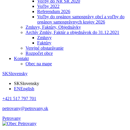
Voľby do NR SR 2020
Voľby 2022
Referendum 2026
Voľby do orgánov samosprávy obcí a voľby do
orgánov samosprávnych krajov 2026
Zmluvy, Faktúry, Objednávky
Archív Zmlúv, Faktúr a objednávok do 31.12.2021
Zmluvy
Faktúry
Verejné obstarávanie
Rozpočet obce
Kontakt
Obec na mape
SK
Slovensky
SK
Slovensky
EN
English
+421 517 797 701
petrovany@petrovany.sk
Petrovany