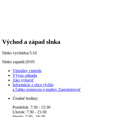
Východ a západ slnka
Slnko vychádza:
5:16
Slnko zapadá:
20:05
Virtuálny cintorín
Vývoz odpadu
Ako vybaviť
Informácie z obce rýchlo
a ľahko pomocou e-mailov
Zaregistrovať
Úradné hodiny:
Pondelok: 7:30 - 15:30
Utorok: 7:30 - 15:30
Streda: 7:30 - 16:30