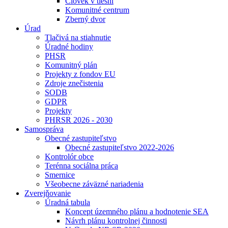
Človek v tiesni
Komunitné centrum
Zberný dvor
Úrad
Tlačivá na stiahnutie
Úradné hodiny
PHSR
Komunitný plán
Projekty z fondov EU
Zdroje znečistenia
SODB
GDPR
Projekty
PHRSR 2026 - 2030
Samospráva
Obecné zastupiteľstvo
Obecné zastupiteľstvo 2022-2026
Kontrolór obce
Terénna sociálna práca
Smernice
Všeobecne záväzné nariadenia
Zverejňovanie
Úradná tabula
Koncept územného plánu a hodnotenie SEA
Návrh plánu kontrolnej činnosti