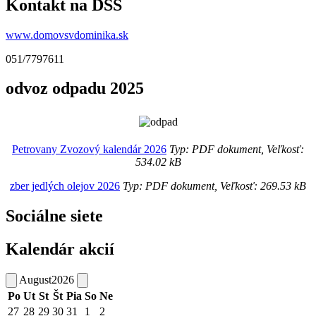
Kontakt na DSS
www.domovsvdominika.sk
051/7797611
odvoz odpadu 2025
Petrovany Zvozový kalendár 2026
Typ: PDF dokument, Veľkosť:
534.02 kB
zber jedlých olejov 2026
Typ: PDF dokument, Veľkosť: 269.53 kB
Sociálne siete
Kalendár akcií
August
2026
Po
Ut
St
Št
Pia
So
Ne
27
28
29
30
31
1
2