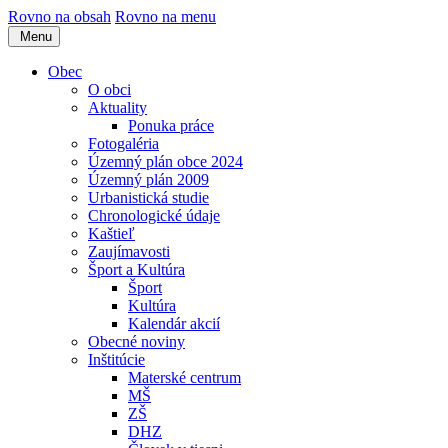
Rovno na obsah
Rovno na menu
Menu
Obec
O obci
Aktuality
Ponuka práce
Fotogaléria
Územný plán obce 2024
Územný plán 2009
Urbanistická studie
Chronologické údaje
Kaštieľ
Zaujímavosti
Šport a Kultúra
Šport
Kultúra
Kalendár akcií
Obecné noviny
Inštitúcie
Materské centrum
MŠ
ZŠ
DHZ