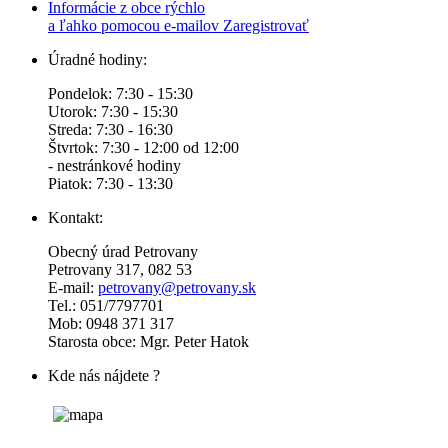
Informácie z obce rýchlo
a ľahko pomocou e-mailov
Zaregistrovať
Úradné hodiny:
Pondelok: 7:30 - 15:30
Utorok: 7:30 - 15:30
Streda: 7:30 - 16:30
Štvrtok: 7:30 - 12:00 od 12:00
- nestránkové hodiny
Piatok: 7:30 - 13:30
Kontakt:
Obecný úrad Petrovany
Petrovany 317, 082 53
E-mail:
petrovany@petrovany.sk
Tel.: 051/7797701
Mob: 0948 371 317
Starosta obce: Mgr. Peter Hatok
Kde nás nájdete ?