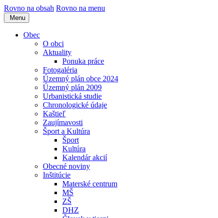
Rovno na obsah
Rovno na menu
Menu
Obec
O obci
Aktuality
Ponuka práce
Fotogaléria
Územný plán obce 2024
Územný plán 2009
Urbanistická studie
Chronologické údaje
Kaštieľ
Zaujímavosti
Šport a Kultúra
Šport
Kultúra
Kalendár akcií
Obecné noviny
Inštitúcie
Materské centrum
MŠ
ZŠ
DHZ