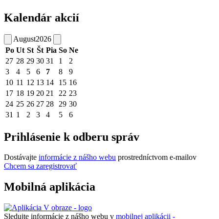
Kalendár akcií
August
2026
Po
Ut
St
Št
Pia
So
Ne
27
28
29
30
31
1
2
3
4
5
6
7
8
9
10
11
12
13
14
15
16
17
18
19
20
21
22
23
24
25
26
27
28
29
30
31
1
2
3
4
5
6
Prihlásenie k odberu správ
Dostávajte
informácie z nášho webu
prostredníctvom e-mailov
Chcem sa zaregistrovať
Mobilná aplikácia
Sledujte informácie z nášho webu v
mobilnej aplikácii -