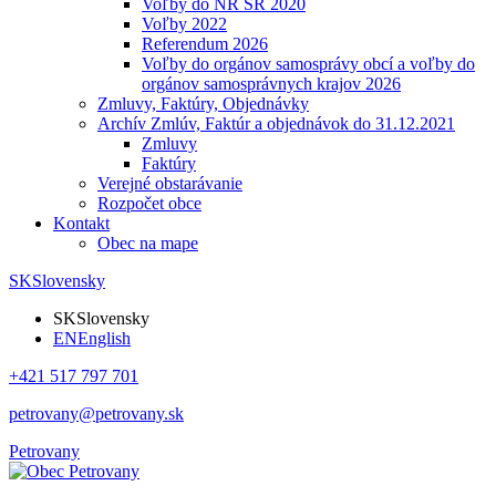
Voľby do NR SR 2020
Voľby 2022
Referendum 2026
Voľby do orgánov samosprávy obcí a voľby do
orgánov samosprávnych krajov 2026
Zmluvy, Faktúry, Objednávky
Archív Zmlúv, Faktúr a objednávok do 31.12.2021
Zmluvy
Faktúry
Verejné obstarávanie
Rozpočet obce
Kontakt
Obec na mape
SK
Slovensky
SK
Slovensky
EN
English
+421 517 797 701
petrovany@petrovany.sk
Petrovany