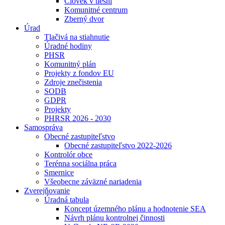
Človek v tiesni
Komunitné centrum
Zberný dvor
Úrad
Tlačivá na stiahnutie
Úradné hodiny
PHSR
Komunitný plán
Projekty z fondov EU
Zdroje znečistenia
SODB
GDPR
Projekty
PHRSR 2026 - 2030
Samospráva
Obecné zastupiteľstvo
Obecné zastupiteľstvo 2022-2026
Kontrolór obce
Terénna sociálna práca
Smernice
Všeobecne záväzné nariadenia
Zverejňovanie
Úradná tabula
Koncept územného plánu a hodnotenie SEA
Návrh plánu kontrolnej činnosti